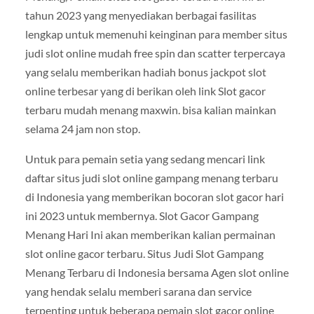
tahun 2023 yang menyediakan berbagai fasilitas
lengkap untuk memenuhi keinginan para member situs
judi slot online mudah free spin dan scatter terpercaya
yang selalu memberikan hadiah bonus jackpot slot
online terbesar yang di berikan oleh link Slot gacor
terbaru mudah menang maxwin. bisa kalian mainkan
selama 24 jam non stop.
Untuk para pemain setia yang sedang mencari link
daftar situs judi slot online gampang menang terbaru
di Indonesia yang memberikan bocoran slot gacor hari
ini 2023 untuk membernya. Slot Gacor Gampang
Menang Hari Ini akan memberikan kalian permainan
slot online gacor terbaru. Situs Judi Slot Gampang
Menang Terbaru di Indonesia bersama Agen slot online
yang hendak selalu memberi sarana dan service
terpenting untuk beberapa pemain slot gacor online