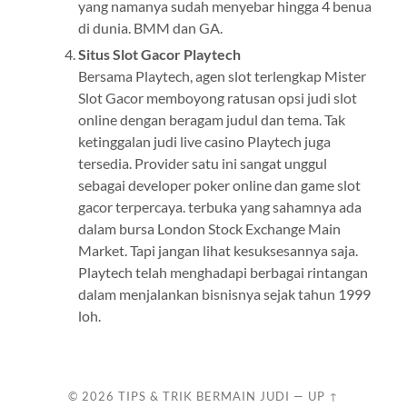
yang namanya sudah menyebar hingga 4 benua
di dunia. BMM dan GA.
Situs Slot Gacor Playtech
Bersama Playtech, agen slot terlengkap Mister
Slot Gacor memboyong ratusan opsi judi slot
online dengan beragam judul dan tema. Tak
ketinggalan judi live casino Playtech juga
tersedia. Provider satu ini sangat unggul
sebagai developer poker online dan game slot
gacor terpercaya. terbuka yang sahamnya ada
dalam bursa London Stock Exchange Main
Market. Tapi jangan lihat kesuksesannya saja.
Playtech telah menghadapi berbagai rintangan
dalam menjalankan bisnisnya sejak tahun 1999
loh.
© 2026
TIPS & TRIK BERMAIN JUDI
—
UP ↑