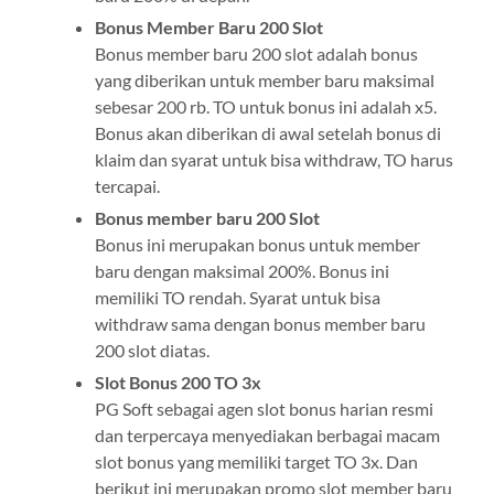
Bonus Member Baru 200 Slot
Bonus member baru 200 slot adalah bonus
yang diberikan untuk member baru maksimal
sebesar 200 rb. TO untuk bonus ini adalah x5.
Bonus akan diberikan di awal setelah bonus di
klaim dan syarat untuk bisa withdraw, TO harus
tercapai.
Bonus member baru 200 Slot
Bonus ini merupakan bonus untuk member
baru dengan maksimal 200%. Bonus ini
memiliki TO rendah. Syarat untuk bisa
withdraw sama dengan bonus member baru
200 slot diatas.
Slot Bonus 200 TO 3x
PG Soft sebagai agen slot bonus harian resmi
dan terpercaya menyediakan berbagai macam
slot bonus yang memiliki target TO 3x. Dan
berikut ini merupakan promo slot member baru