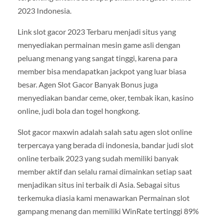
2023 Indonesia.
Link slot gacor 2023 Terbaru menjadi situs yang
menyediakan permainan mesin game asli dengan
peluang menang yang sangat tinggi, karena para
member bisa mendapatkan jackpot yang luar biasa
besar. Agen Slot Gacor Banyak Bonus juga
menyediakan bandar ceme, oker, tembak ikan, kasino
online, judi bola dan togel hongkong.
Slot gacor maxwin adalah salah satu agen slot online
terpercaya yang berada di indonesia, bandar judi slot
online terbaik 2023 yang sudah memiliki banyak
member aktif dan selalu ramai dimainkan setiap saat
menjadikan situs ini terbaik di Asia. Sebagai situs
terkemuka diasia kami menawarkan Permainan slot
gampang menang dan memiliki WinRate tertinggi 89%