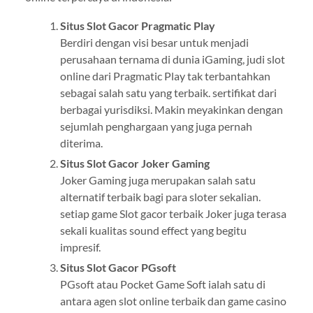
Situs Slot Gacor Pragmatic Play
Berdiri dengan visi besar untuk menjadi
perusahaan ternama di dunia iGaming, judi slot
online dari Pragmatic Play tak terbantahkan
sebagai salah satu yang terbaik. sertifikat dari
berbagai yurisdiksi. Makin meyakinkan dengan
sejumlah penghargaan yang juga pernah
diterima.
Situs Slot Gacor Joker Gaming
Joker Gaming juga merupakan salah satu
alternatif terbaik bagi para sloter sekalian.
setiap game Slot gacor terbaik Joker juga terasa
sekali kualitas sound effect yang begitu
impresif.
Situs Slot Gacor PGsoft
PGsoft atau Pocket Game Soft ialah satu di
antara agen slot online terbaik dan game casino