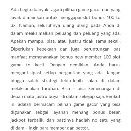
Ada begitu banyak ragam pilihan game gacor dan yang
layak dimainkan untuk menggapai slot bonus 100 to
3x. Namun, seluruhnya ulang ulang pada Anda di
dalam meaksimalkan peluang dan peluang yang ada.
Apakah mampu, bisa, atau justru tidak sama sekali.
Diperlukan kepekaan dan juga peruntungan pas
manfaat memenangkan bonus new member 100 slot
game to kecil. Dengan demikian, Anda harus
mengantisipasi setiap pergantian yang ada. Jangan
hingga salah strategi lebih-lebih salah di dalam
melaksanakan taruhan. Bisa – bisa kemenangan di
depan mata justru buyar di dalam sekejap saja. Berikut
ini adalah bermacam pilihan game gacor yang bisa
digunakan sebgai layanan menang bonus besar,
jackpot terbaiik, dan pastinya hadiah no satu yang
diidam – ingin para member dan bettor.