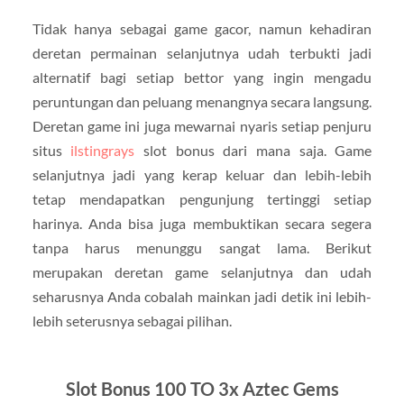
Tidak hanya sebagai game gacor, namun kehadiran
deretan permainan selanjutnya udah terbukti jadi
alternatif bagi setiap bettor yang ingin mengadu
peruntungan dan peluang menangnya secara langsung.
Deretan game ini juga mewarnai nyaris setiap penjuru
situs
ilstingrays
slot bonus dari mana saja. Game
selanjutnya jadi yang kerap keluar dan lebih-lebih
tetap mendapatkan pengunjung tertinggi setiap
harinya. Anda bisa juga membuktikan secara segera
tanpa harus menunggu sangat lama. Berikut
merupakan deretan game selanjutnya dan udah
seharusnya Anda cobalah mainkan jadi detik ini lebih-
lebih seterusnya sebagai pilihan.
Slot Bonus 100 TO 3x Aztec Gems