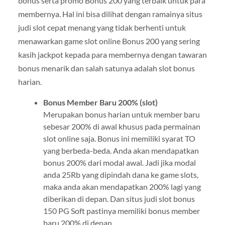
bonus serta promo Bonus 200 yang terbaik untuk para
membernya. Hal ini bisa dilihat dengan ramainya situs
judi slot cepat menang yang tidak berhenti untuk
menawarkan game slot online Bonus 200 yang sering
kasih jackpot kepada para membernya dengan tawaran
bonus menarik dan salah satunya adalah slot bonus
harian.
Bonus Member Baru 200% (slot)
Merupakan bonus harian untuk member baru
sebesar 200% di awal khusus pada permainan
slot online saja. Bonus ini memiliki syarat TO
yang berbeda-beda. Anda akan mendapatkan
bonus 200% dari modal awal. Jadi jika modal
anda 25Rb yang dipindah dana ke game slots,
maka anda akan mendapatkan 200% lagi yang
diberikan di depan. Dan situs judi slot bonus
150 PG Soft pastinya memiliki bonus member
baru 200% di depan.