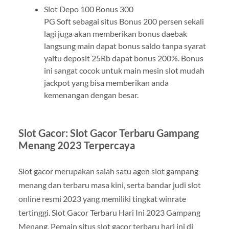
Slot Depo 100 Bonus 300
PG Soft sebagai situs Bonus 200 persen sekali
lagi juga akan memberikan bonus daebak
langsung main dapat bonus saldo tanpa syarat
yaitu deposit 25Rb dapat bonus 200%. Bonus
ini sangat cocok untuk main mesin slot mudah
jackpot yang bisa memberikan anda
kemenangan dengan besar.
Slot Gacor: Slot Gacor Terbaru Gampang
Menang 2023 Terpercaya
Slot gacor merupakan salah satu agen slot gampang
menang dan terbaru masa kini, serta bandar judi slot
online resmi 2023 yang memiliki tingkat winrate
tertinggi. Slot Gacor Terbaru Hari Ini 2023 Gampang
Menang, Pemain situs slot gacor terbaru hari ini di