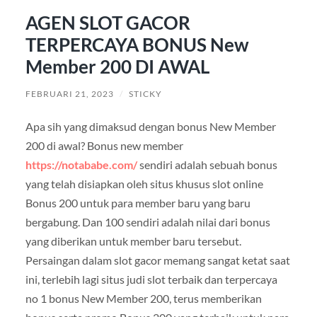
AGEN SLOT GACOR
TERPERCAYA BONUS New
Member 200 DI AWAL
FEBRUARI 21, 2023
/
STICKY
Apa sih yang dimaksud dengan bonus New Member
200 di awal? Bonus new member
https://notababe.com/
sendiri adalah sebuah bonus
yang telah disiapkan oleh situs khusus slot online
Bonus 200 untuk para member baru yang baru
bergabung. Dan 100 sendiri adalah nilai dari bonus
yang diberikan untuk member baru tersebut.
Persaingan dalam slot gacor memang sangat ketat saat
ini, terlebih lagi situs judi slot terbaik dan terpercaya
no 1 bonus New Member 200, terus memberikan