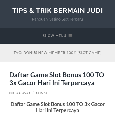
TIPS & TRIK BERMAIN JUDI
Panduan Casino Slot Terbaru
SHOW MENU
TAG:
BONUS NEW MEMBER 100% (SLOT GAME)
Daftar Game Slot Bonus 100 TO
3x Gacor Hari Ini Terpercaya
MEI 21, 2023
/
STICKY
Daftar Game Slot Bonus 100 TO 3x Gacor
Hari Ini Terpercaya