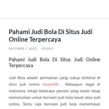
Pahami Judi Bola Di Situs Judi
Online Terpercaya
OKTOBER 1, 2023
/
STICKY
Pahami Judi Bola Di Situs Judi Online
Terpercaya
Judi Bola adalah permainan yang cukup terkenal di
situs judi online
sbobet88
. Walaupun ilegal di
Indonesia, tetapi beberapa pemain yang masih tetap
memutuskan untuk bermain judi bola lewat situs judi
online. Tentu saja bermain judi bola memerlukan