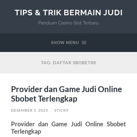
TIPS & TRIK BERMAIN JUDI
Panduan Casino Slot Terbaru
SHOW MENU
TAG:
DAFTAR SBOBET88
Provider dan Game Judi Online
Sbobet Terlengkap
DESEMBER 5, 2023
/
STICKY
Provider dan Game Judi Online Sbobet
Terlengkap