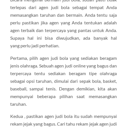
terlepas dari agen judi bola sebagai tempat Anda
memasangkan taruhan dan bermain. Anda tentu saja
perlu pastikan jika agen yang Anda tentukan adalah
agen terbaik dan terpercaya yang pantas untuk Anda.
Supaya hal ini bisa diwujudkan, ada banyak hal
yang perlu jadi perhatian.
Pertama, pilih agen judi bola yang sediakan beragam
jenis olahraga. Sebuah agen judi online yang bagus dan
terpercaya tentu sediakan beragam tipe olahraga
sebagai opsi taruhan, dimulai dari sepak bola, basket,
baseball, sampai tenis. Dengan demikian, kita akan
mempunyai beberapa pilihan saat memasangkan
taruhan.
Kedua , pastikan agen judi bola itu sudah mempunyai
rekam jejak yang bagus. Cari tahu rekam jejak agen judi