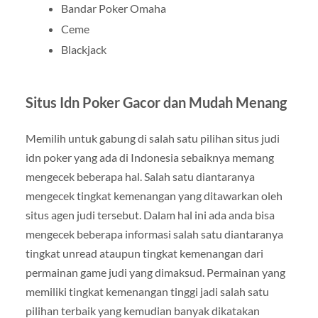
Bandar Poker Omaha
Ceme
Blackjack
Situs Idn Poker Gacor dan Mudah Menang
Memilih untuk gabung di salah satu pilihan situs judi
idn poker yang ada di Indonesia sebaiknya memang
mengecek beberapa hal. Salah satu diantaranya
mengecek tingkat kemenangan yang ditawarkan oleh
situs agen judi tersebut. Dalam hal ini ada anda bisa
mengecek beberapa informasi salah satu diantaranya
tingkat unread ataupun tingkat kemenangan dari
permainan game judi yang dimaksud. Permainan yang
memiliki tingkat kemenangan tinggi jadi salah satu
pilihan terbaik yang kemudian banyak dikatakan