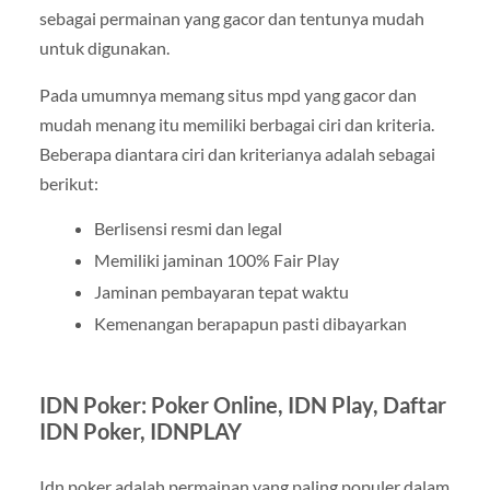
sebagai permainan yang gacor dan tentunya mudah
untuk digunakan.
Pada umumnya memang situs mpd yang gacor dan
mudah menang itu memiliki berbagai ciri dan kriteria.
Beberapa diantara ciri dan kriterianya adalah sebagai
berikut:
Berlisensi resmi dan legal
Memiliki jaminan 100% Fair Play
Jaminan pembayaran tepat waktu
Kemenangan berapapun pasti dibayarkan
IDN Poker: Poker Online, IDN Play, Daftar
IDN Poker, IDNPLAY
Idn poker adalah permainan yang paling populer dalam