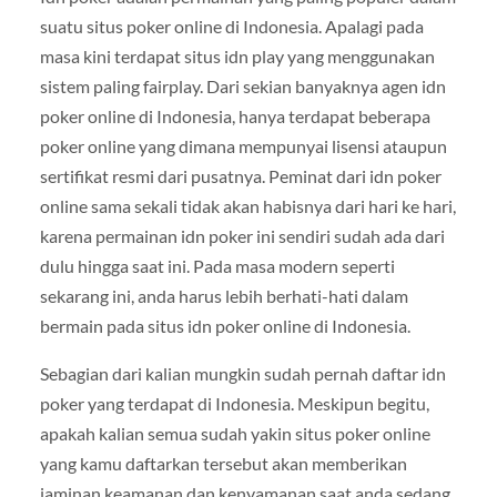
suatu situs poker online di Indonesia. Apalagi pada
masa kini terdapat situs idn play yang menggunakan
sistem paling fairplay. Dari sekian banyaknya agen idn
poker online di Indonesia, hanya terdapat beberapa
poker online yang dimana mempunyai lisensi ataupun
sertifikat resmi dari pusatnya. Peminat dari idn poker
online sama sekali tidak akan habisnya dari hari ke hari,
karena permainan idn poker ini sendiri sudah ada dari
dulu hingga saat ini. Pada masa modern seperti
sekarang ini, anda harus lebih berhati-hati dalam
bermain pada situs idn poker online di Indonesia.
Sebagian dari kalian mungkin sudah pernah daftar idn
poker yang terdapat di Indonesia. Meskipun begitu,
apakah kalian semua sudah yakin situs poker online
yang kamu daftarkan tersebut akan memberikan
jaminan keamanan dan kenyamanan saat anda sedang