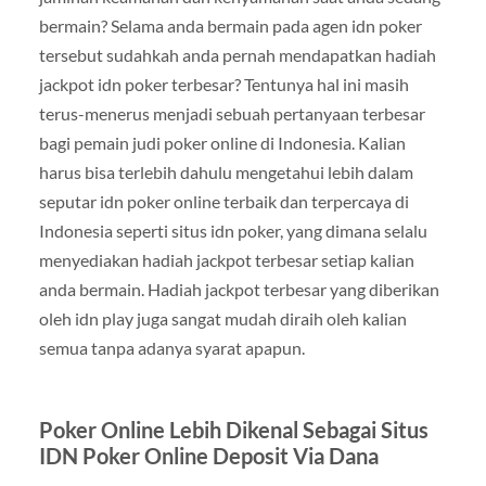
bermain? Selama anda bermain pada agen idn poker
tersebut sudahkah anda pernah mendapatkan hadiah
jackpot idn poker terbesar? Tentunya hal ini masih
terus-menerus menjadi sebuah pertanyaan terbesar
bagi pemain judi poker online di Indonesia. Kalian
harus bisa terlebih dahulu mengetahui lebih dalam
seputar idn poker online terbaik dan terpercaya di
Indonesia seperti situs idn poker, yang dimana selalu
menyediakan hadiah jackpot terbesar setiap kalian
anda bermain. Hadiah jackpot terbesar yang diberikan
oleh idn play juga sangat mudah diraih oleh kalian
semua tanpa adanya syarat apapun.
Poker Online Lebih Dikenal Sebagai Situs
IDN Poker Online Deposit Via Dana