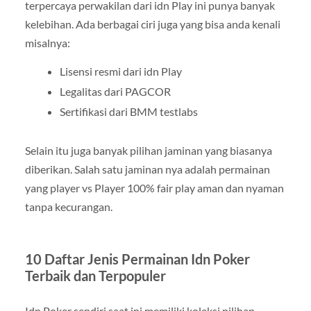
terpercaya perwakilan dari idn Play ini punya banyak
kelebihan. Ada berbagai ciri juga yang bisa anda kenali
misalnya:
Lisensi resmi dari idn Play
Legalitas dari PAGCOR
Sertifikasi dari BMM testlabs
Selain itu juga banyak pilihan jaminan yang biasanya
diberikan. Salah satu jaminan nya adalah permainan
yang player vs Player 100% fair play aman dan nyaman
tanpa kecurangan.
10 Daftar Jenis Permainan Idn Poker
Terbaik dan Terpopuler
Idn Poker sendiri saat ini memiliki koleksi pilihan