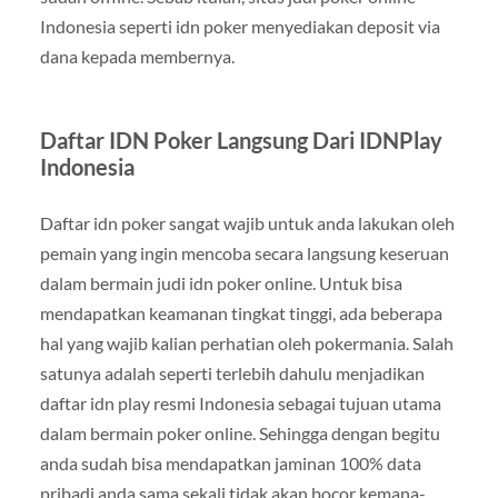
Indonesia seperti idn poker menyediakan deposit via
dana kepada membernya.
Daftar IDN Poker Langsung Dari IDNPlay
Indonesia
Daftar idn poker sangat wajib untuk anda lakukan oleh
pemain yang ingin mencoba secara langsung keseruan
dalam bermain judi idn poker online. Untuk bisa
mendapatkan keamanan tingkat tinggi, ada beberapa
hal yang wajib kalian perhatian oleh pokermania. Salah
satunya adalah seperti terlebih dahulu menjadikan
daftar idn play resmi Indonesia sebagai tujuan utama
dalam bermain poker online. Sehingga dengan begitu
anda sudah bisa mendapatkan jaminan 100% data
pribadi anda sama sekali tidak akan bocor kemana-