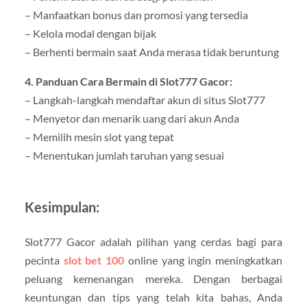
– Manfaatkan bonus dan promosi yang tersedia
– Kelola modal dengan bijak
– Berhenti bermain saat Anda merasa tidak beruntung
4. Panduan Cara Bermain di Slot777 Gacor:
– Langkah-langkah mendaftar akun di situs Slot777
– Menyetor dan menarik uang dari akun Anda
– Memilih mesin slot yang tepat
– Menentukan jumlah taruhan yang sesuai
Kesimpulan:
Slot777 Gacor adalah pilihan yang cerdas bagi para
pecinta
slot bet 100
online yang ingin meningkatkan
peluang kemenangan mereka. Dengan berbagai
keuntungan dan tips yang telah kita bahas, Anda