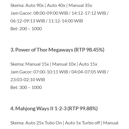
Skema: Auto 90x | Auto 40x | Manual 35x
Jam Gacor: 08:00-09:00 WIB / 14:12-17:12 WIB /
06:12-09:13 WIB / 11:12-14:00 WIB
Bet: 200 – 1000
3. Power of Thor Megaways (RTP 98.45%)
Skema: Manual 15x | Manual 10x | Auto 15x
Jam Gacor: 07:00-10:11 WIB / 04:04-07:05 WIB /
23:03-02:10 WIB
Bet: 300 – 1000
4. Mahjong Ways II 1-2-3 (RTP 99.88%)
Skema: Auto 25x Tubo On | Auto 5x Turbo off | Manual