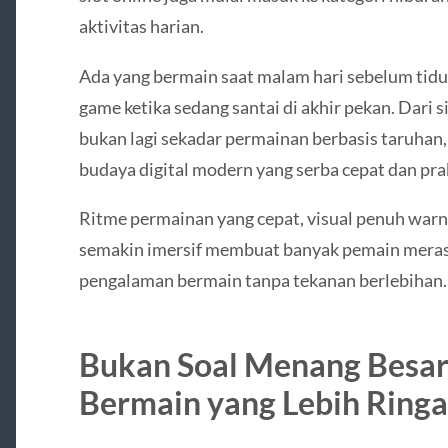
aktivitas harian.
Ada yang bermain saat malam hari sebelum tidu
game ketika sedang santai di akhir pekan. Dari 
bukan lagi sekadar permainan berbasis taruhan
budaya digital modern yang serba cepat dan prak
Ritme permainan yang cepat, visual penuh warna
semakin imersif membuat banyak pemain meras
pengalaman bermain tanpa tekanan berlebihan.
Bukan Soal Menang Besar
Bermain yang Lebih Ring