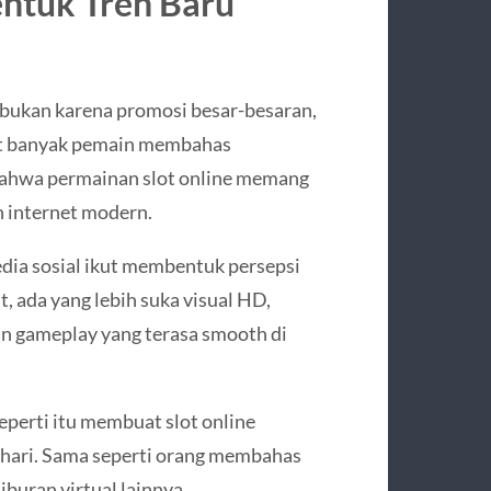
ntuk Tren Baru
 bukan karena promosi besar-besaran,
aat banyak pemain membahas
 bahwa permainan slot online memang
n internet modern.
dia sosial ikut membentuk persepsi
 ada yang lebih suka visual HD,
an gameplay yang terasa smooth di
perti itu membuat slot online
ri-hari. Sama seperti orang membahas
iburan virtual lainnya.