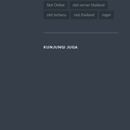
Slot Online
slot server thailand
slot terbaru
slot thailand
togel
KUNJUNGI JUGA