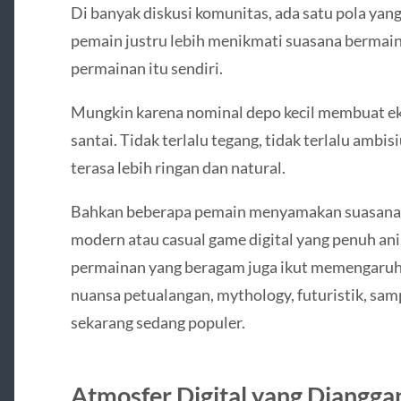
Di banyak diskusi komunitas, ada satu pola yan
pemain justru lebih menikmati suasana bermain
permainan itu sendiri.
Mungkin karena nominal depo kecil membuat eks
santai. Tidak terlalu tegang, tidak terlalu amb
terasa lebih ringan dan natural.
Bahkan beberapa pemain menyamakan suasanan
modern atau casual game digital yang penuh ani
permainan yang beragam juga ikut memengaruh
nuansa petualangan, mythology, futuristik, sam
sekarang sedang populer.
Atmosfer Digital yang Diangga