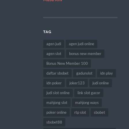
TAG
agen judi
agen judi online
agen slot
bonus new member
Bonus New Member 100
daftar sbobet
gadunslot
idn play
idn poker
joker123
judi online
judi slot online
link slot gacor
mahjong slot
mahjong ways
poker online
rtp slot
sbobet
sbobet88