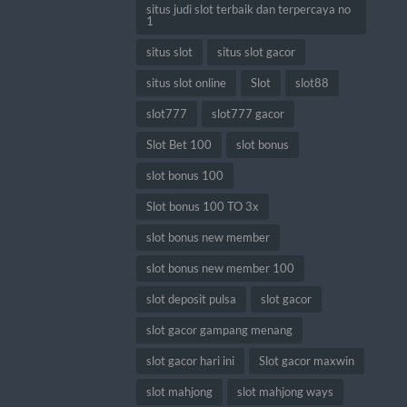
situs judi slot terbaik dan terpercaya no
1
situs slot
situs slot gacor
situs slot online
Slot
slot88
slot777
slot777 gacor
Slot Bet 100
slot bonus
slot bonus 100
Slot bonus 100 TO 3x
slot bonus new member
slot bonus new member 100
slot deposit pulsa
slot gacor
slot gacor gampang menang
slot gacor hari ini
Slot gacor maxwin
slot mahjong
slot mahjong ways