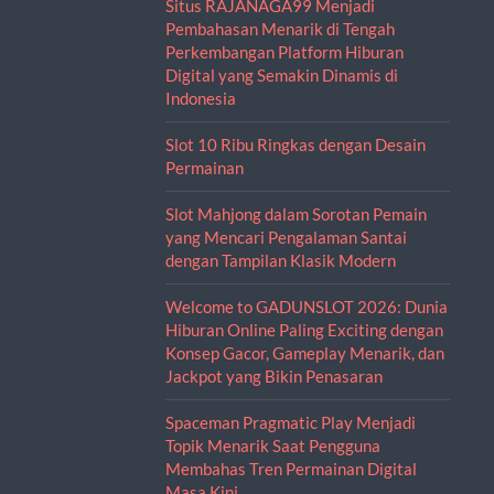
Situs RAJANAGA99 Menjadi
Pembahasan Menarik di Tengah
Perkembangan Platform Hiburan
Digital yang Semakin Dinamis di
Indonesia
Slot 10 Ribu Ringkas dengan Desain
Permainan
Slot Mahjong dalam Sorotan Pemain
yang Mencari Pengalaman Santai
dengan Tampilan Klasik Modern
Welcome to GADUNSLOT 2026: Dunia
Hiburan Online Paling Exciting dengan
Konsep Gacor, Gameplay Menarik, dan
Jackpot yang Bikin Penasaran
Spaceman Pragmatic Play Menjadi
Topik Menarik Saat Pengguna
Membahas Tren Permainan Digital
Masa Kini