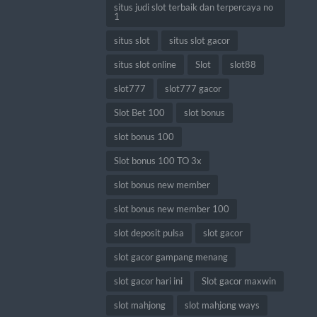
situs judi slot terbaik dan terpercaya no
1
situs slot
situs slot gacor
situs slot online
Slot
slot88
slot777
slot777 gacor
Slot Bet 100
slot bonus
slot bonus 100
Slot bonus 100 TO 3x
slot bonus new member
slot bonus new member 100
slot deposit pulsa
slot gacor
slot gacor gampang menang
slot gacor hari ini
Slot gacor maxwin
slot mahjong
slot mahjong ways