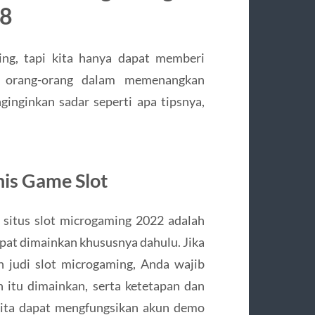
8
ing, tapi kita hanya dapat memberi
h orang-orang dalam memenangkan
ginginkan sadar seperti apa tipsnya,
nis Game Slot
situs slot microgaming 2022 adalah
pat dimainkan khususnya dahulu. Jika
 judi slot microgaming, Anda wajib
itu dimainkan, serta ketetapan dan
kita dapat mengfungsikan akun demo