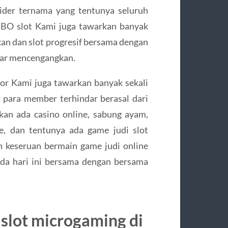
vider ternama yang tentunya seluruh
, BO slot Kami juga tawarkan banyak
 dan slot progresif bersama dengan
sar mencengangkan.
acor Kami juga tawarkan banyak sekali
 para member terhindar berasal dari
an ada casino online, sabung ayam,
ne, dan tentunya ada game judi slot
 keseruan bermain game judi online
ada hari ini bersama dengan bersama
slot microgaming di