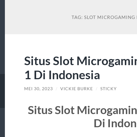
TAG:
SLOT MICROGAMING
Situs Slot Microgam
1 Di Indonesia
MEI 30, 2023
/
VICKIE BURKE
/
STICKY
Situs Slot Microgami
Di Indon