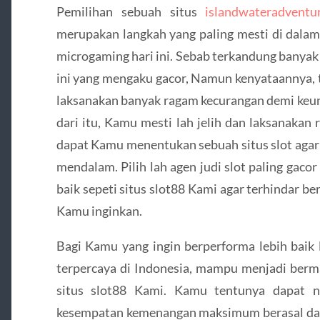
Pemilihan sebuah situs
islandwateradventu
merupakan langkah yang paling mesti di dalam 
microgaming hari ini. Sebab terkandung banyak s
ini yang mengaku gacor, Namun kenyataannya, t
laksanakan banyak ragam kecurangan demi keu
dari itu, Kamu mesti lah jelih dan laksanakan 
dapat Kamu menentukan sebuah situs slot agar
mendalam. Pilih lah agen judi slot paling gaco
baik sepeti situs slot88 Kami agar terhindar b
Kamu inginkan.
Bagi Kamu yang ingin berperforma lebih baik l
terpercaya di Indonesia, mampu menjadi ber
situs slot88 Kami. Kamu tentunya dapat n
kesempatan kemenangan maksimum berasal dari