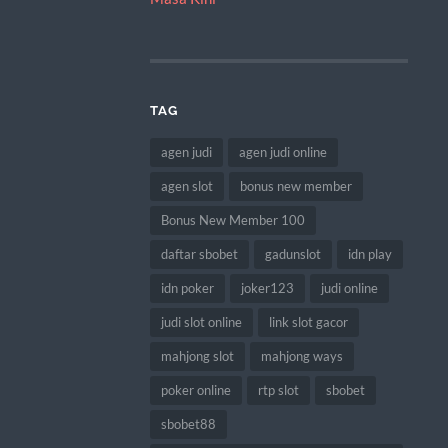
TAG
agen judi
agen judi online
agen slot
bonus new member
Bonus New Member 100
daftar sbobet
gadunslot
idn play
idn poker
joker123
judi online
judi slot online
link slot gacor
mahjong slot
mahjong ways
poker online
rtp slot
sbobet
sbobet88