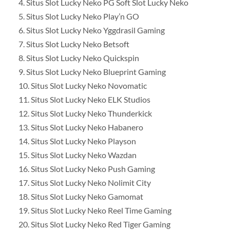
4. Situs Slot Lucky Neko PG Soft Slot Lucky Neko
5. Situs Slot Lucky Neko Play’n GO
6. Situs Slot Lucky Neko Yggdrasil Gaming
7. Situs Slot Lucky Neko Betsoft
8. Situs Slot Lucky Neko Quickspin
9. Situs Slot Lucky Neko Blueprint Gaming
10. Situs Slot Lucky Neko Novomatic
11. Situs Slot Lucky Neko ELK Studios
12. Situs Slot Lucky Neko Thunderkick
13. Situs Slot Lucky Neko Habanero
14. Situs Slot Lucky Neko Playson
15. Situs Slot Lucky Neko Wazdan
16. Situs Slot Lucky Neko Push Gaming
17. Situs Slot Lucky Neko Nolimit City
18. Situs Slot Lucky Neko Gamomat
19. Situs Slot Lucky Neko Reel Time Gaming
20. Situs Slot Lucky Neko Red Tiger Gaming