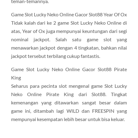
teman-temannya.
Game Slot Lucky Neko Online Gacor Slot88 Year Of Ox
Tidak kalah dari ke 2 game Slot Lucky Neko Online di
atas, Year of Ox juga mempunyai keuntungan dari segi
nominal jackpot. Salah satu game slot yang
menawarkan jackpot dengan 4 tingkatan, bahkan nilai
jackpot tersebut terbilang cukup fantastis.
Game Slot Lucky Neko Online Gacor Slot88 Pirate
King
Seharus para pecinta slot mengenal game Slot Lucky
Neko Online Pirate King dari Slot88. Tingkat
kemenangan yang ditawarkan sangat besar dalam
game ini, ditambah lagi WILD dan FREESPIN yang
mempunyai kesempatan lebih besar untuk bisa keluar.