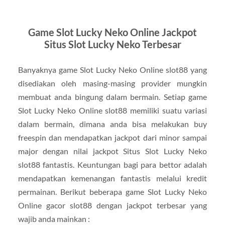
Game Slot Lucky Neko Online Jackpot
Situs Slot Lucky Neko Terbesar
Banyaknya game Slot Lucky Neko Online slot88 yang
disediakan oleh masing-masing provider mungkin
membuat anda bingung dalam bermain. Setiap game
Slot Lucky Neko Online slot88 memiliki suatu variasi
dalam bermain, dimana anda bisa melakukan buy
freespin dan mendapatkan jackpot dari minor sampai
major dengan nilai jackpot Situs Slot Lucky Neko
slot88 fantastis. Keuntungan bagi para bettor adalah
mendapatkan kemenangan fantastis melalui kredit
permainan. Berikut beberapa game Slot Lucky Neko
Online gacor slot88 dengan jackpot terbesar yang
wajib anda mainkan :