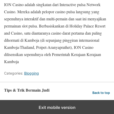
ION Casino adalah singkatan dari Interactive pulsa Network
Casino. Mereka adalah pelopor casino pulsa langsung yang
sepenuhnya interaktif dan multi-pemain dan saat ini menyajikan
permainan slot pulsa. Berbasiskankan di Holiday Palace Resort
and Casino, satu diantaranya casino darat pertama dan paling
dihormati di Kamboja (di sepanjang pinggiran internasional
Kamboja-Thailand, Poipet-Aranyaprathet), ION Casino
dilisensikan sepenuhnya oleh Pemerintah Kerajaan Kerajaan
Kamboja
Categories:
Blogging
Tips & Trik Bermain Judi
Back to top
Exit mobile version