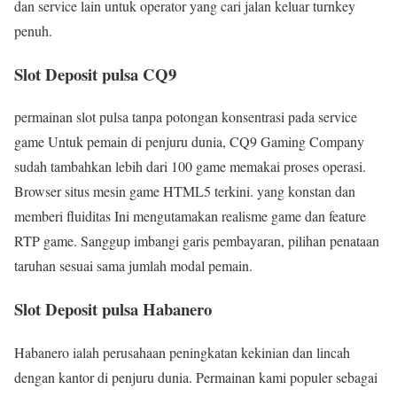
dan service lain untuk operator yang cari jalan keluar turnkey
penuh.
Slot Deposit pulsa CQ9
permainan slot pulsa tanpa potongan konsentrasi pada service
game Untuk pemain di penjuru dunia, CQ9 Gaming Company
sudah tambahkan lebih dari 100 game memakai proses operasi.
Browser situs mesin game HTML5 terkini. yang konstan dan
memberi fluiditas Ini mengutamakan realisme game dan feature
RTP game. Sanggup imbangi garis pembayaran, pilihan penataan
taruhan sesuai sama jumlah modal pemain.
Slot Deposit pulsa Habanero
Habanero ialah perusahaan peningkatan kekinian dan lincah
dengan kantor di penjuru dunia. Permainan kami populer sebagai