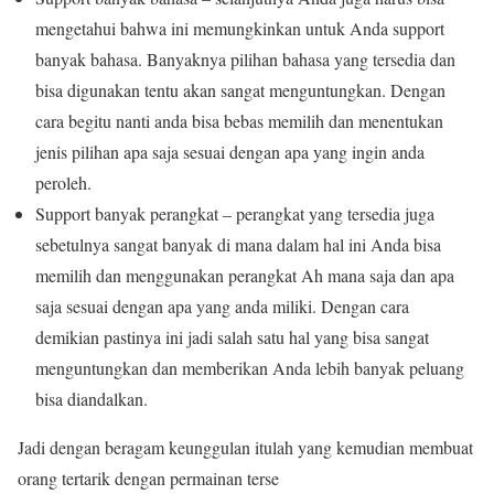
mengetahui bahwa ini memungkinkan untuk Anda support
banyak bahasa. Banyaknya pilihan bahasa yang tersedia dan
bisa digunakan tentu akan sangat menguntungkan. Dengan
cara begitu nanti anda bisa bebas memilih dan menentukan
jenis pilihan apa saja sesuai dengan apa yang ingin anda
peroleh.
Support banyak perangkat – perangkat yang tersedia juga
sebetulnya sangat banyak di mana dalam hal ini Anda bisa
memilih dan menggunakan perangkat Ah mana saja dan apa
saja sesuai dengan apa yang anda miliki. Dengan cara
demikian pastinya ini jadi salah satu hal yang bisa sangat
menguntungkan dan memberikan Anda lebih banyak peluang
bisa diandalkan.
Jadi dengan beragam keunggulan itulah yang kemudian membuat
orang tertarik dengan permainan terse