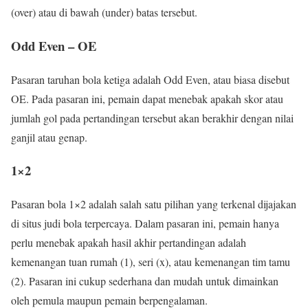
(over) atau di bawah (under) batas tersebut.
Odd Even – OE
Pasaran taruhan bola ketiga adalah Odd Even, atau biasa disebut
OE. Pada pasaran ini, pemain dapat menebak apakah skor atau
jumlah gol pada pertandingan tersebut akan berakhir dengan nilai
ganjil atau genap.
1×2
Pasaran bola 1×2 adalah salah satu pilihan yang terkenal dijajakan
di situs judi bola terpercaya. Dalam pasaran ini, pemain hanya
perlu menebak apakah hasil akhir pertandingan adalah
kemenangan tuan rumah (1), seri (x), atau kemenangan tim tamu
(2). Pasaran ini cukup sederhana dan mudah untuk dimainkan
oleh pemula maupun pemain berpengalaman.