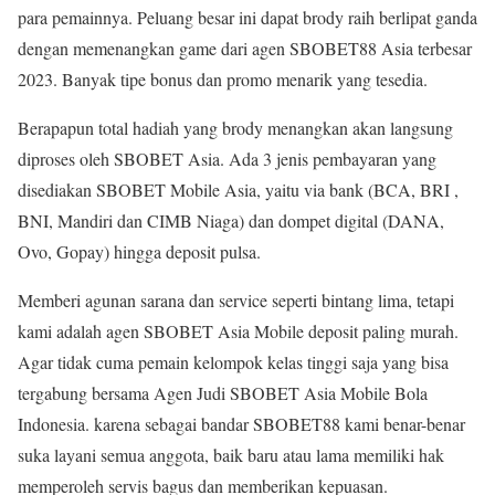
para pemainnya. Peluang besar ini dapat brody raih berlipat ganda
dengan memenangkan game dari agen SBOBET88 Asia terbesar
2023. Banyak tipe bonus dan promo menarik yang tesedia.
Berapapun total hadiah yang brody menangkan akan langsung
diproses oleh SBOBET Asia. Ada 3 jenis pembayaran yang
disediakan SBOBET Mobile Asia, yaitu via bank (BCA, BRI ,
BNI, Mandiri dan CIMB Niaga) dan dompet digital (DANA,
Ovo, Gopay) hingga deposit pulsa.
Memberi agunan sarana dan service seperti bintang lima, tetapi
kami adalah agen SBOBET Asia Mobile deposit paling murah.
Agar tidak cuma pemain kelompok kelas tinggi saja yang bisa
tergabung bersama Agen Judi SBOBET Asia Mobile Bola
Indonesia. karena sebagai bandar SBOBET88 kami benar-benar
suka layani semua anggota, baik baru atau lama memiliki hak
memperoleh servis bagus dan memberikan kepuasan.