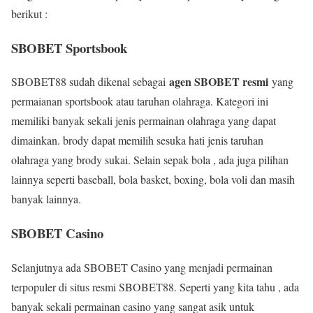
berikut :
SBOBET Sportsbook
agen SBOBET resmi
SBOBET88 sudah dikenal sebagai
yang
permaianan sportsbook atau taruhan olahraga. Kategori ini
memiliki banyak sekali jenis permainan olahraga yang dapat
dimainkan. brody dapat memilih sesuka hati jenis taruhan
olahraga yang brody sukai. Selain sepak bola , ada juga pilihan
lainnya seperti baseball, bola basket, boxing, bola voli dan masih
banyak lainnya.
SBOBET Casino
Selanjutnya ada SBOBET Casino yang menjadi permainan
terpopuler di situs resmi SBOBET88. Seperti yang kita tahu , ada
banyak sekali permainan casino yang sangat asik untuk