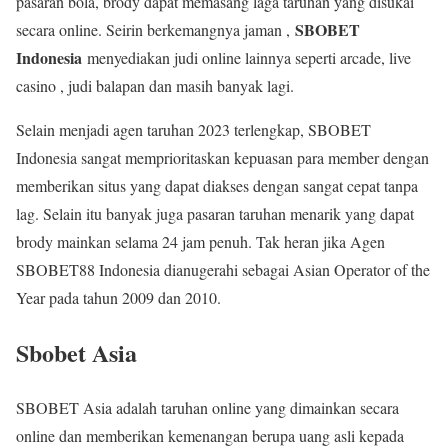
pasaran bola, brody dapat memasang laga taruhan yang disukai
SBOBET
secara online. Seirin berkemangnya jaman ,
Indonesia
menyediakan judi online lainnya seperti arcade, live
casino , judi balapan dan masih banyak lagi.
Selain menjadi agen taruhan 2023 terlengkap, SBOBET
Indonesia sangat memprioritaskan kepuasan para member dengan
memberikan situs yang dapat diakses dengan sangat cepat tanpa
lag. Selain itu banyak juga pasaran taruhan menarik yang dapat
brody mainkan selama 24 jam penuh. Tak heran jika Agen
SBOBET88 Indonesia dianugerahi sebagai Asian Operator of the
Year pada tahun 2009 dan 2010.
Sbobet Asia
SBOBET Asia adalah taruhan online yang dimainkan secara
online dan memberikan kemenangan berupa uang asli kepada