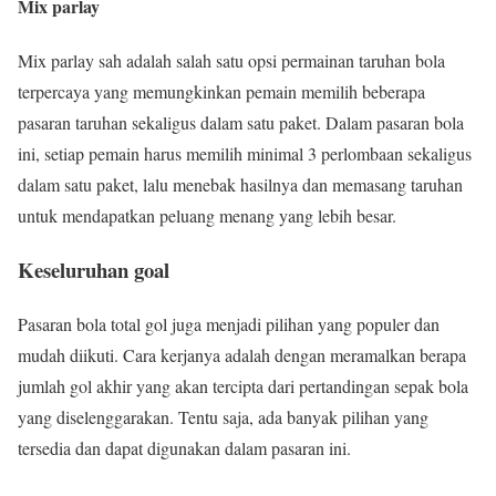
Mix parlay
Mix parlay sah adalah salah satu opsi permainan taruhan bola
terpercaya yang memungkinkan pemain memilih beberapa
pasaran taruhan sekaligus dalam satu paket. Dalam pasaran bola
ini, setiap pemain harus memilih minimal 3 perlombaan sekaligus
dalam satu paket, lalu menebak hasilnya dan memasang taruhan
untuk mendapatkan peluang menang yang lebih besar.
Keseluruhan goal
Pasaran bola total gol juga menjadi pilihan yang populer dan
mudah diikuti. Cara kerjanya adalah dengan meramalkan berapa
jumlah gol akhir yang akan tercipta dari pertandingan sepak bola
yang diselenggarakan. Tentu saja, ada banyak pilihan yang
tersedia dan dapat digunakan dalam pasaran ini.