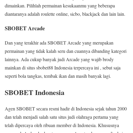
dimainkan. Pilihlah permainan kesukaanmu yang beberapa
diantaranya adalah roulette online, sicbo, blackjack dan lain lain.
SBOBET Arcade
Dan yang terakhir ada SBOBET Arcade yang merupakan
permainan yang tidak kalah seru dan cuannya dibanding kategori
lainnya. Ada cukup banyak judi Arcade yang wajib brody
mainkan di situs sbobet88 Indonesia terpercaya ini , sebut saja
seperti bola tangkas, tembak ikan dan masih banyak lagi.
SBOBET Indonesia
Agen SBOBET secara resmi hadir di Indonesia sejak tahun 2000
dan telah menjadi salah satu situs judi olahraga pertama yang
telah dipercaya oleh ribuan member di Indonesia. Khususnya