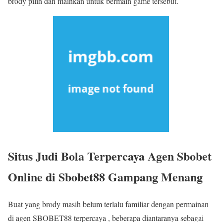
brody pilih dan mainkan untuk bermain game tersebut.
Situs Judi Bola Terpercaya Agen Sbobet
Online di Sbobet88 Gampang Menang
Buat yang brody masih belum terlalu familiar dengan permainan
di agen SBOBET88 terpercaya , beberapa diantaranya sebagai