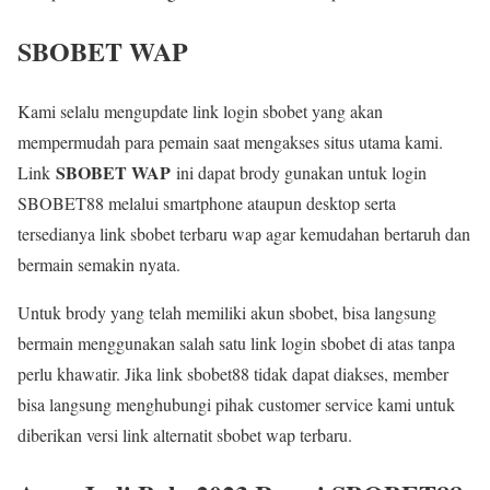
SBOBET WAP
Kami selalu mengupdate link login sbobet yang akan
mempermudah para pemain saat mengakses situs utama kami.
SBOBET WAP
Link
ini dapat brody gunakan untuk login
SBOBET88 melalui smartphone ataupun desktop serta
tersedianya link sbobet terbaru wap agar kemudahan bertaruh dan
bermain semakin nyata.
Untuk brody yang telah memiliki akun sbobet, bisa langsung
bermain menggunakan salah satu link login sbobet di atas tanpa
perlu khawatir. Jika link sbobet88 tidak dapat diakses, member
bisa langsung menghubungi pihak customer service kami untuk
diberikan versi link alternatit sbobet wap terbaru.